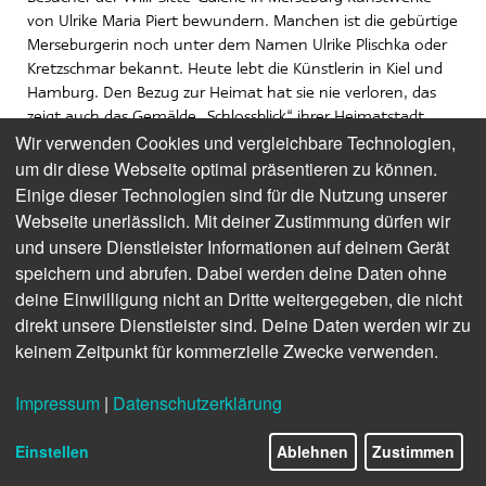
von Ulrike Maria Piert bewundern. Manchen ist die gebürtige
Merseburgerin noch unter dem Namen Ulrike Plischka oder
Kretzschmar bekannt. Heute lebt die Künstlerin in Kiel und
Hamburg. Den Bezug zur Heimat hat sie nie verloren, das
zeigt auch das Gemälde „Schlossblick“ ihrer Heimatstadt
Merseburg. „Wir freuen uns, mit dem Gemälde eine für
Wir verwenden Cookies und vergleichbare Technologien,
Merseburg charakteristische Ansicht für unsere
um dir diese Webseite optimal präsentieren zu können.
Räumlichkeiten erworben zu haben. So verbleibt das
Einige dieser Technologien sind für die Nutzung unserer
Kunstwerk auch in Merseburg“, so Guido Langer,
Webseite unerlässlich. Mit deiner Zustimmung dürfen wir
Geschäftsführer der Stadtwerke Merseburg.
und unsere Dienstleister Informationen auf deinem Gerät
speichern und abrufen. Dabei werden deine Daten ohne
deine Einwilligung nicht an Dritte weitergegeben, die nicht
Bild: „Schlossblick“ (80x120cm, Acryl auf Leinwand)
direkt unsere Dienstleister sind. Deine Daten werden wir zu
keinem Zeitpunkt für kommerzielle Zwecke verwenden.
Impressum
|
Datenschutzerklärung
Einstellen
Ablehnen
Zustimmen