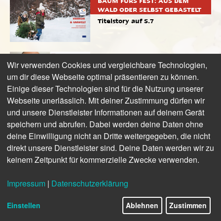
BAUM FÜRS FEST: AUS DEM
WALD ODER SELBST GEBASTELT
Titelstory auf S.7
EDITORIAL
Wir verwenden Cookies und vergleichbare Technologien,
Guido Langer über diese
um dir diese Webseite optimal präsentieren zu können.
Ausgabe
Einige dieser Technologien sind für die Nutzung unserer
Webseite unerlässlich. Mit deiner Zustimmung dürfen wir
und unsere Dienstleister Informationen auf deinem Gerät
NEWS
speichern und abrufen. Dabei werden deine Daten ohne
Glasfaserausbau und weniger
Schadstoffe
deine Einwilligung nicht an Dritte weitergegeben, die nicht
direkt unsere Dienstleister sind. Deine Daten werden wir zu
keinem Zeitpunkt für kommerzielle Zwecke verwenden.
NACHGEFRAGT
Martin Runge erklärt, wieso die
Impressum
|
Datenschutzerklärung
Preise steigen
Einstellen
Ablehnen
Zustimmen