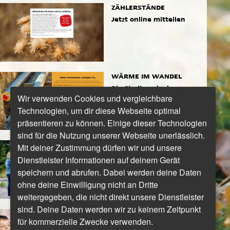
ZÄHLERSTÄNDE
Jetzt online mitteilen
WÄRME IM WANDEL
Die Stadtwerke bauen
Wir verwenden Cookies und vergleichbare
das Fernwärmenetz aus
Technologien, um dir diese Webseite optimal
präsentieren zu können. Einige dieser Technologien
sind für die Nutzung unserer Webseite unerlässlich.
DEM MÜLL AUF DER
Mit deiner Zustimmung dürfen wir und unsere
SPUR
Dienstleister Informationen auf deinem Gerät
Frau Bialek setzt sich für
speichern und abrufen. Dabei werden deine Daten
eine saubere Region ein
ohne deine Einwilligung nicht an Dritte
weitergegeben, die nicht direkt unsere Dienstleister
sind. Deine Daten werden wir zu keinem Zeitpunkt
LESEN ODER HÖREN?
für kommerzielle Zwecke verwenden.
Wie wir Bücher erleben