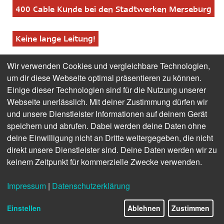
400 Cable Kunde bei den Stadtwerken Merseburg
Keine lange Leitung!
Gamer Markus
Wir verwenden Cookies und vergleichbare Technologien,
um dir diese Webseite optimal präsentieren zu können.
Einige dieser Technologien sind für die Nutzung unserer
Krug über seine
Webseite unerlässlich. Mit deiner Zustimmung dürfen wir
und unsere Dienstleister Informationen auf deinem Gerät
Leidenschaft
speichern und abrufen. Dabei werden deine Daten ohne
deine Einwilligung nicht an Dritte weitergegeben, die nicht
direkt unsere Dienstleister sind. Deine Daten werden wir zu
keinem Zeitpunkt für kommerzielle Zwecke verwenden.
Ob am Computer, an der
Impressum
|
Datenschutzerklärung
Spielekonsole oder am Handy –
Videospiele liegen voll im Trend.
Einstellen
Ablehnen
Zustimmen