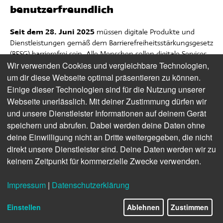
benutzerfreundlich
müssen digitale Produkte und
Seit dem 28. Juni 2025
Dienstleistungen gemäß dem Barrierefreiheitsstärkungsgesetz
(BFSG) barrierefrei sein. Alle Menschen sollen digitale Services
Wir verwenden Cookies und vergleichbare Technologien,
verstehen und selbstständig nutzen können. Denn
Digitalisierung ist aus den meisten Lebensbereichen
um dir diese Webseite optimal präsentieren zu können.
heutzutage nicht mehr wegzudenken. Digitale Barrierefreiheit
Einige dieser Technologien sind für die Nutzung unserer
ermöglicht eine selbstbestimmte Teilhabe am digitalen Leben
Webseite unerlässlich. Mit deiner Zustimmung dürfen wir
– nicht nur für Menschen mit Behinderungen oder
und unsere Dienstleister Informationen auf deinem Gerät
körperlichen Einschränkungen, sondern beispielsweise auch
speichern und abrufen. Dabei werden deine Daten ohne
für Ältere oder Menschen mit wenig digitalen Kenntnissen.
deine Einwilligung nicht an Dritte weitergegeben, die nicht
direkt unsere Dienstleister sind. Deine Daten werden wir zu
Die Stadtwerke Merseburg nehmen die neuen gesetzlichen
keinem Zeitpunkt für kommerzielle Zwecke verwenden.
Anforderungen zum Anlass, ihren Unternehmensauftritt zu
überarbeiten: Webseite, Kundenportal, App und weitere
Services präsentieren sich bald in neuem Design – mit
Impressum
|
Datenschutzerklärung
kontraststarken Farben, klarer Struktur und
benutzerfreundlichen Funktionen. Die Navigation wird
Einstellen
Ablehnen
Zustimmen
einfacher, Inhalte werden besser verständlich – damit wirklich