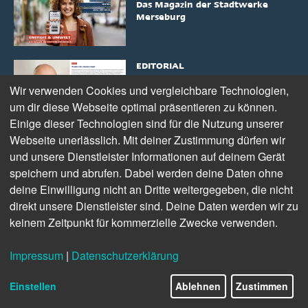
Das Magazin der Stadtwerke
Merseburg
EDITORIAL
Guido Langer über diese
Wir verwenden Cookies und vergleichbare Technologien,
Ausgabe
um dir diese Webseite optimal präsentieren zu können.
Einige dieser Technologien sind für die Nutzung unserer
Webseite unerlässlich. Mit deiner Zustimmung dürfen wir
NEWS
und unsere Dienstleister Informationen auf deinem Gerät
Unsere Meldungen auf einen
speichern und abrufen. Dabei werden deine Daten ohne
Blick
deine Einwilligung nicht an Dritte weitergegeben, die nicht
direkt unsere Dienstleister sind. Deine Daten werden wir zu
ERSTER!
keinem Zeitpunkt für kommerzielle Zwecke verwenden.
Firma Ulrich ist der erste
Glasfaserkunde in Meuschau
Impressum
|
Datenschutzerklärung
Einstellen
Ablehnen
Zustimmen
APP GEHT'S