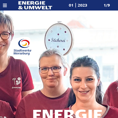
01 | 2023
1/9
ENERGIE