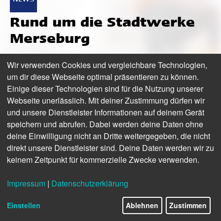
Rund um die Stadtwerke
Merseburg
Wir verwenden Cookies und vergleichbare Technologien,
–––––––––––––––––––––––––––––––
um dir diese Webseite optimal präsentieren zu können.
Schnell, schneller, Glasfaser
Einige dieser Technologien sind für die Nutzung unserer
Webseite unerlässlich. Mit deiner Zustimmung dürfen wir
bis zu 1000 Mbit/s
und unsere Dienstleister Informationen auf deinem Gerät
speichern und abrufen. Dabei werden deine Daten ohne
Die Stadtwerke Merseburg
konnten ihren
deine Einwilligung nicht an Dritte weitergegeben, die nicht
Kundinnen und Kunden bereits 2016 Bandbreiten
direkt unsere Dienstleister sind. Deine Daten werden wir zu
von bis zu 50 oder 100 Mbit/s anbieten. Heute
keinem Zeitpunkt für kommerzielle Zwecke verwenden.
sind es – dank modernem Glasfasernetz – sogar
Impressum
|
Datenschutzerklärung
bis zu 1000 Mbit/s. Und schnelles Internet ist
beliebt. Die Anzahl an Kundinnen und Kunden,
Einstellen
Ablehnen
Zustimmen
die von den Stadtwerken mit Breitband versorgt