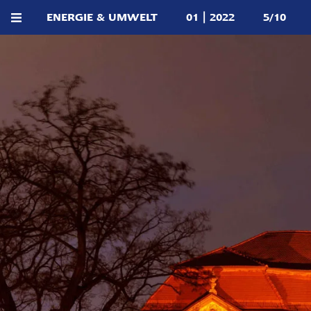
ENERGIE & UMWELT
01 | 2022
5/10